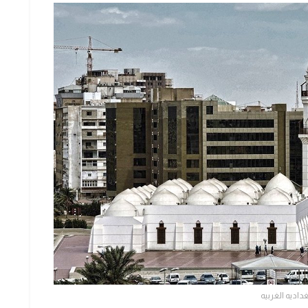
غداديه الغربيه