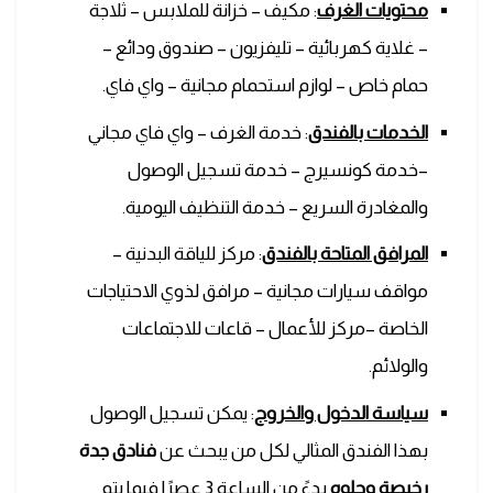
محتويات الغرف
: مكيف – خزانة للملابس – ثلاجة
– غلاية كهربائية – تليفزيون – صندوق ودائع –
حمام خاص – لوازم استحمام مجانية – واي فاي.
الخدمات بالفندق
: خدمة الغرف – واي فاي مجاني
–خدمة كونسيرج – خدمة تسجيل الوصول
والمغادرة السريع – خدمة التنظيف اليومية.
المرافق المتاحة بالفندق
: مركز للياقة البدنية –
مواقف سيارات مجانية – مرافق لذوي الاحتياجات
الخاصة –مركز للأعمال – قاعات للاجتماعات
والولائم.
سياسة الدخول والخروج
: يمكن تسجيل الوصول
بهذا الفندق المثالي لكل من يبحث عن
فنادق جدة
رخيصة وحلوه
بدءً من الساعة 3 عصرًا فيما يتم