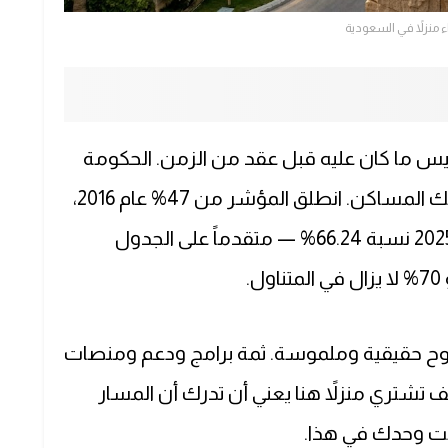
 منزلاً في السعودية
 العقارات في السعودية عام 2026 ليس ما كان عليه قبل عقد من الزمن. الحكومة
كانت واضحة الهدف في توسيع نسبة تملّك المساكن. انطلق المؤشر من 47% عام 2016،
وبلغ وفق تقرير رؤية 2030 السنوي لعام 2025 نسبة 66.24% — متقدماً على الجدول
لطموح حقيقية وملموسة. ثمة برامج ودعم ومنصات
تشتري منزلاً هنا يعني أن تدرك أن المسار
لست وحدك في هذا.