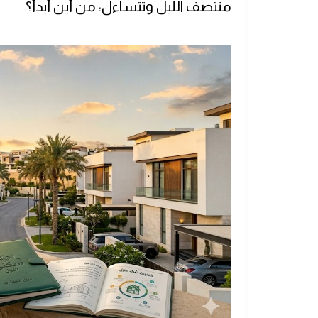
منتصف الليل وتتساءل: من أين أبدأ؟