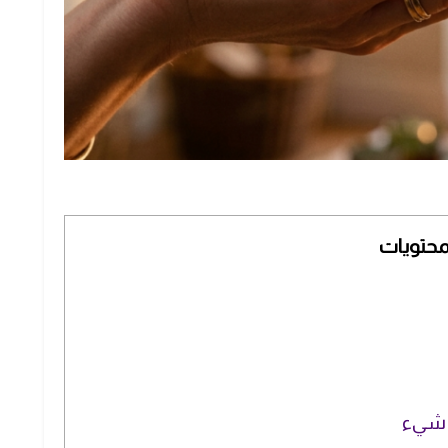
محتويات
ل شيء