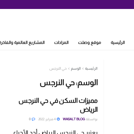
الرئيسية
موقع وصلت
المزادات
المشاريع العالمية والفاخرة
الرئيسية
الوسم
حي النرجس
الوسم:
حي النرجس
مميزات السكن في حي النرجس
الرياض
بواسطة
WASALT BLOG
4 فبراير، 2022
0
يعتبر حي النرجس الرياض أحد الأحياء